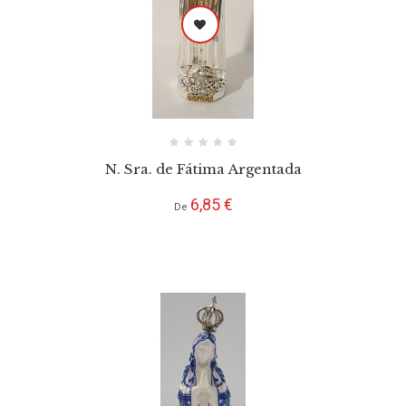
N. Sra. de Fátima Argentada
Preço
6,85 €
De