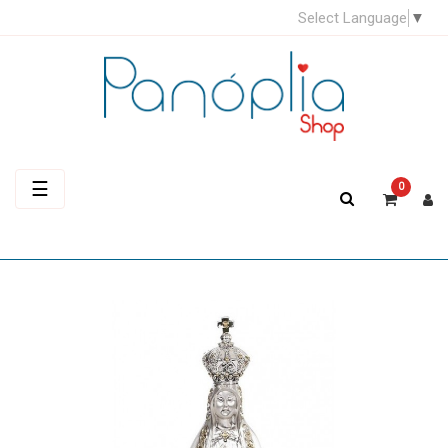
Select Language
▼
Toggle
☰
0
navigation