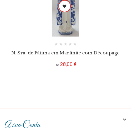
N. Sra. de Fátima em Marfinite com Découpage
Preço
28,00 €
De

A sua Conta