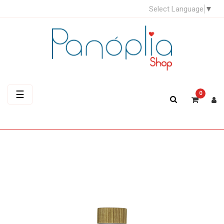
Select Language
▼
Toggle
☰
0
navigation