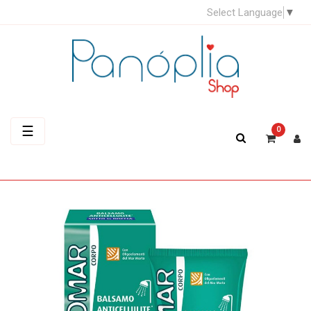
Select Language
▼
Toggle
☰
0
navigation