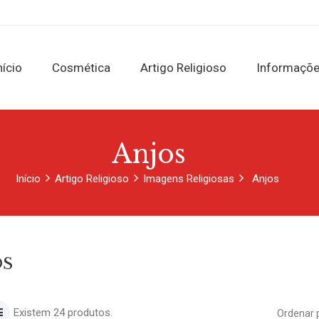
nício
Cosmética
Artigo Religioso
Informaçõ
Anjos
Início
Artigo Religioso
Imagens Religiosas
Anjos
OS
Existem 24 produtos.
Ordenar 