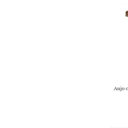
Anjo 
em Ci