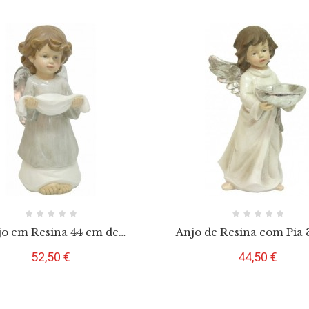
jo em Resina 44 cm de
Anjo de Resina com Pia
Pousar
de Pousar
Preço
Preço
52,50 €
44,50 €