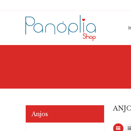
I
ANJ
Anjos