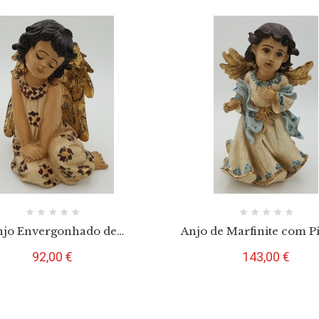
njo Envergonhado de
Anjo de Marfinite com P
nite Envelhecido 23,5 cm
Barroca 31 cm
Preço
Preço
92,00 €
143,00 €