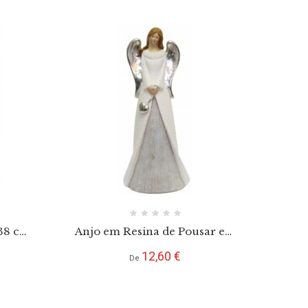
 38 cm
Anjo em Resina de Pousar em
Tons Branco e Prata
Preço
12,60 €
De