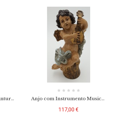
intura
Anjo com Instrumento Musical
em Pintura Barroca e Folha
Preço
117,00 €
D'Ouro