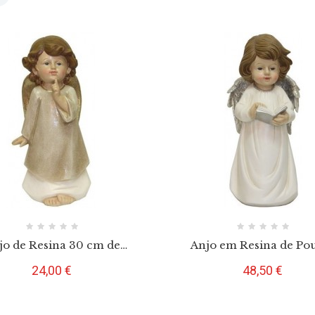
jo de Resina 30 cm de
Anjo em Resina de Po
Pousar
Preço
Preço
24,00 €
48,50 €