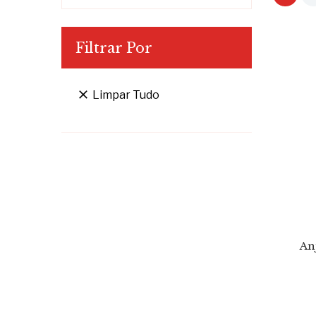
Filtrar Por

Limpar Tudo
An