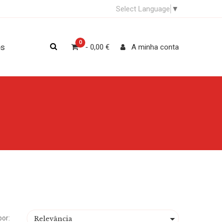
Select Language
▼
0
es
- 0,00 €
A minha conta

por:
Relevância