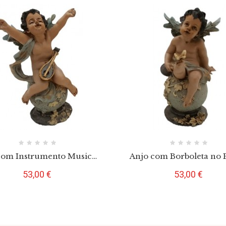
com Instrumento Musical
Anjo com Borboleta no 
ma de Bola em Marfinite
Cima de Bola 15.5 
Preço
Preço
53,00 €
53,00 €
15.5 cm