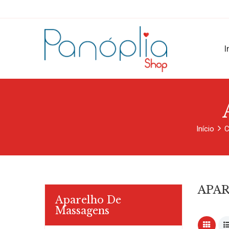
I
Início
C
APA
Aparelho De
Massagens