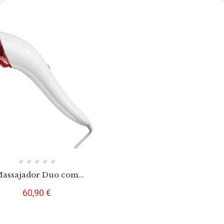
assajador Duo com
Infravermelhos
Preço
60,90 €