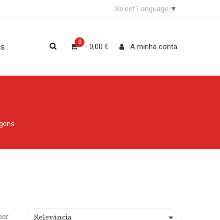
Select Language
▼
0
es
- 0,00 €
A minha conta
gens

por:
Relevância