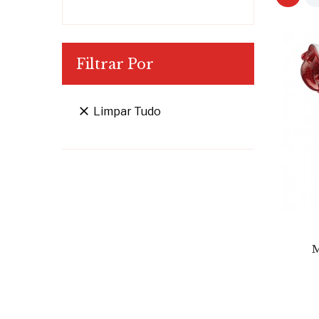
Filtrar Por

Limpar Tudo
M