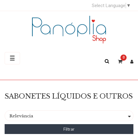
Select Language
▼
Toggle
☰
0
navigation
SABONETES LÍQUIDOS E OUTROS

Relevância
Filtrar